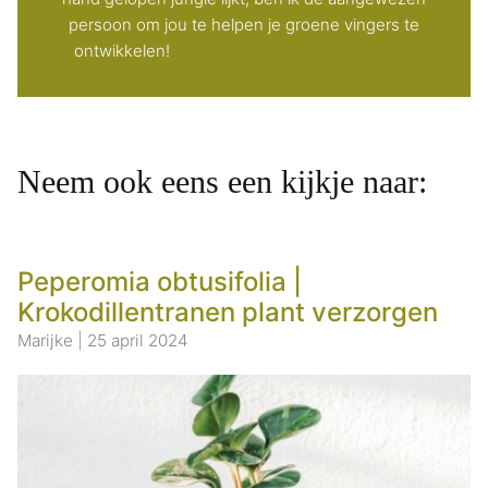
persoon om jou te helpen je groene vingers te
ontwikkelen!
Meer over mij en Second Green
Neem ook eens een kijkje naar:
Peperomia obtusifolia |
Krokodillentranen plant verzorgen
Marijke
|
25 april 2024