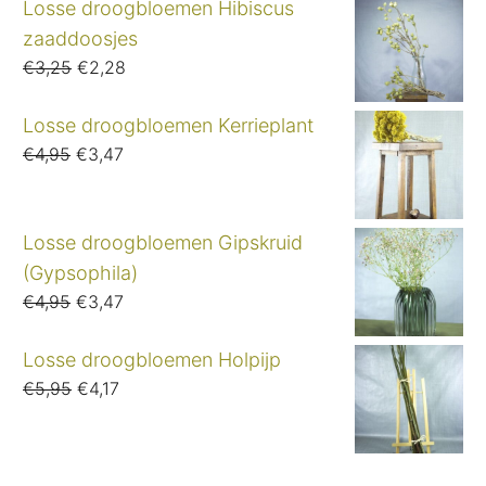
€5,95.
€4,17.
Losse droogbloemen Hibiscus
zaaddoosjes
Oorspronkelijke
Huidige
€
3,25
€
2,28
prijs
prijs
was:
is:
Losse droogbloemen Kerrieplant
€3,25.
€2,28.
Oorspronkelijke
Huidige
€
4,95
€
3,47
prijs
prijs
was:
is:
€4,95.
€3,47.
Losse droogbloemen Gipskruid
(Gypsophila)
Oorspronkelijke
Huidige
€
4,95
€
3,47
prijs
prijs
was:
is:
Losse droogbloemen Holpijp
€4,95.
€3,47.
Oorspronkelijke
Huidige
€
5,95
€
4,17
prijs
prijs
was:
is:
€5,95.
€4,17.