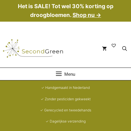
Ga
Het is SALE! Tot wel 30% korting op
naar
droogbloemen.
Shop nu →
de
inhoud
Menu
✓ Handgemaakt in Nederland
✓ Zonder pesticiden gekweekt
✓ Gerecycled en tweedehands
✓ Dagelijkse verzending