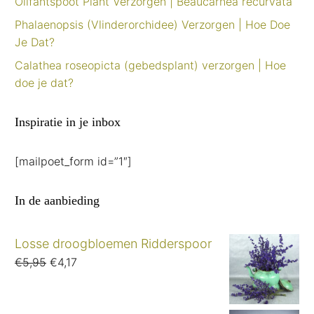
Olifantspoot Plant Verzorgen | Beaucarnea recurvata
Phalaenopsis (Vlinderorchidee) Verzorgen | Hoe Doe
Je Dat?
Calathea roseopicta (gebedsplant) verzorgen | Hoe
doe je dat?
Inspiratie in je inbox
[mailpoet_form id=”1″]
In de aanbieding
Losse droogbloemen Ridderspoor
Oorspronkelijke
Huidige
€
5,95
€
4,17
prijs
prijs
was:
is: