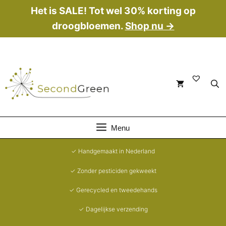
Ga
Het is SALE! Tot wel 30% korting op
naar
droogbloemen.
Shop nu →
de
inhoud
Menu
✓ Handgemaakt in Nederland
✓ Zonder pesticiden gekweekt
✓ Gerecycled en tweedehands
✓ Dagelijkse verzending