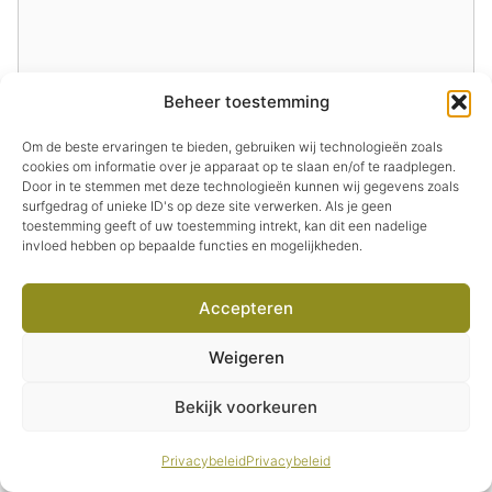
Beheer toestemming
Naam
Om de beste ervaringen te bieden, gebruiken wij technologieën zoals
cookies om informatie over je apparaat op te slaan en/of te raadplegen.
Door in te stemmen met deze technologieën kunnen wij gegevens zoals
surfgedrag of unieke ID's op deze site verwerken. Als je geen
E-
toestemming geeft of uw toestemming intrekt, kan dit een nadelige
mail
invloed hebben op bepaalde functies en mogelijkheden.
Site
Accepteren
Mijn naam, e-mail en site opslaan in deze
Weigeren
browser voor de volgende keer wanneer ik
Item toegevoegd aan
Bekijk voorkeuren
een reactie plaats.
Afrekenen
winkelwagen.
0 items -
€
0,00
Privacybeleid
Privacybeleid