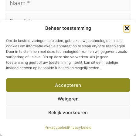
E-
mail
Beheer toestemming
Site
Om de beste ervaringen te bieden, gebruiken wij technologieën zoals
cookies om informatie over je apparaat op te slaan en/of te raadplegen.
Door in te stemmen met deze technologieën kunnen wij gegevens zoals
Mijn naam, e-mail en site opslaan in deze
surfgedrag of unieke ID's op deze site verwerken. Als je geen
toestemming geeft of uw toestemming intrekt, kan dit een nadelige
browser voor de volgende keer wanneer ik
invloed hebben op bepaalde functies en mogelijkheden.
een reactie plaats.
Accepteren
Weigeren
Item toegevoegd aan
Bekijk voorkeuren
Zoeken
Afrekenen
winkelwagen.
0 items -
€
0,00
Privacybeleid
Privacybeleid
Zoeken