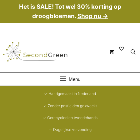
Ga
Het is SALE! Tot wel 30% korting op
naar
droogbloemen.
Shop nu →
de
inhoud
Menu
✓ Handgemaakt in Nederland
✓ Zonder pesticiden gekweekt
✓ Gerecycled en tweedehands
✓ Dagelijkse verzending