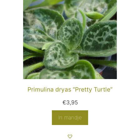
Primulina dryas “Pretty Turtle”
€
3,95
In mandje