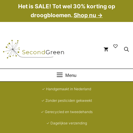
Ga
Het is SALE! Tot wel 30% korting op
naar
droogbloemen.
Shop nu →
de
inhoud
Menu
✓ Handgemaakt in Nederland
✓ Zonder pesticiden gekweekt
✓ Gerecycled en tweedehands
✓ Dagelijkse verzending