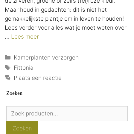
de zilveren, groene of zelfs (fel)roze kleur.
Maar houd in gedachten: dit is niet het
gemakkelijkste plantje om in leven te houden!
Lees verder voor alles wat je moet weten over
…
Lees meer
Categorieën
Kamerplanten verzorgen
Tags
Fittonia
Plaats een reactie
Zoeken
Zoeken
naar:
Zoeken