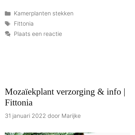
Categorieën
Kamerplanten stekken
Tags
Fittonia
Plaats een reactie
Mozaïekplant verzorging & info |
Fittonia
31 januari 2022
door
Marijke