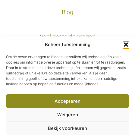
Blog
Veel gestelde vragen
Beheer toestemming
Verzendinformatie
Om de beste ervaringen te bieden, gebruiken wij technologieën zoals
cookies om informatie over je apparaat op te slaan en/of te raadplegen.
Door in te stemmen met deze technologieën kunnen wij gegevens zoals
Privacybeleid
surfgedrag of unieke ID's op deze site verwerken. Als je geen
toestemming geeft of uw toestemming intrekt, kan dit een nadelige
invloed hebben op bepaalde functies en mogelijkheden.
Algemene voorwaarden
Accepteren
Facebook
Instagram
Pinterest
E-mail
Weigeren
© 2026 Second Green.
Item toegevoegd aan
Bekijk voorkeuren
Afrekenen