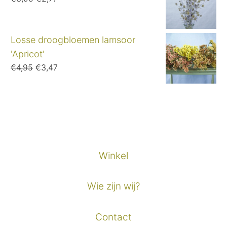
prijs
prijs
was:
is:
€3,95.
€2,77.
Losse droogbloemen lamsoor
'Apricot'
Oorspronkelijke
Huidige
€
4,95
€
3,47
prijs
prijs
was:
is:
€4,95.
€3,47.
Winkel
Wie zijn wij?
Contact