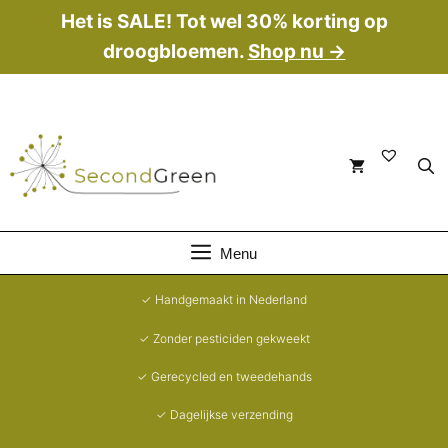
Ga
Het is SALE! Tot wel 30% korting op
naar
droogbloemen.
Shop nu →
de
inhoud
Menu
✓ Handgemaakt in Nederland
✓ Zonder pesticiden gekweekt
✓ Gerecycled en tweedehands
✓ Dagelijkse verzending