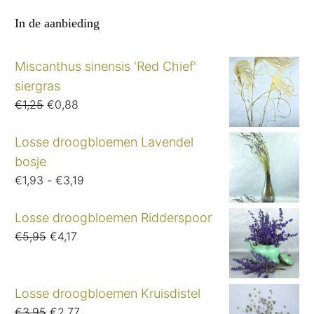
In de aanbieding
Miscanthus sinensis 'Red Chief'
siergras
Oorspronkelijke
Huidige
€
1,25
€
0,88
prijs
prijs
was:
is:
Losse droogbloemen Lavendel
€1,25.
€0,88.
bosje
Prijsklasse:
€
1,93
-
€
3,19
€1,93
tot
Losse droogbloemen Ridderspoor
€3,19
Oorspronkelijke
Huidige
€
5,95
€
4,17
prijs
prijs
was:
is:
€5,95.
€4,17.
Losse droogbloemen Kruisdistel
Oorspronkelijke
Huidige
€
3,95
€
2,77