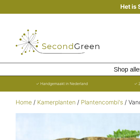
Ga
Het is
naar
de
inhoud
Shop alle
✓ Handgemaakt in Nederland
✓ Z
Home
/
Kamerplanten
/
Plantencombi's
/ Van