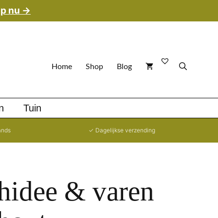
p nu →
Home
Shop
Blog
n
Tuin
ands
✓ Dagelijkse verzending
hidee & varen