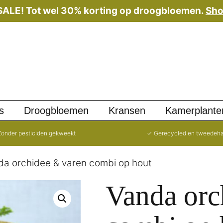
 SALE! Tot wel 30% korting op droogbloemen.
Sho
s
Droogbloemen
Kransen
Kamerplante
onder pesticiden gekweekt
✓ Gerecycled en tweedeh
da orchidee & varen combi op hout
Vanda orc