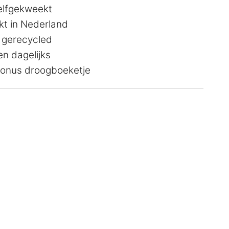
zelfgekweekt
t in Nederland
 gerecycled
n dagelijks
 bonus droogboeketje