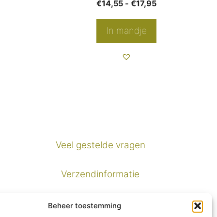
Prijsklasse:
Prijsklasse:
5
€
14,55
-
€
17,95
productpagina
€13,95
€14,55
tot
tot
In mandje
€17,95
€17,95
Veel gestelde vragen
Verzendinformatie
Privacybeleid
Beheer toestemming