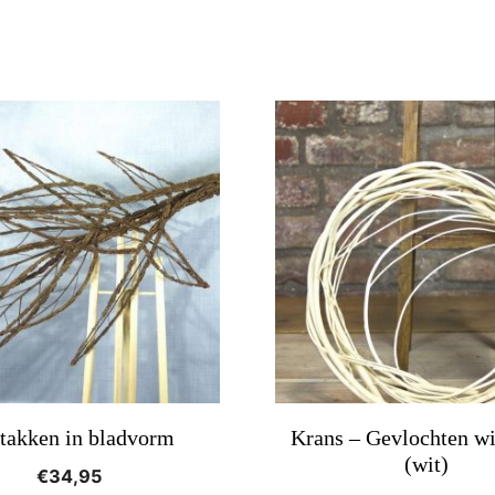
Dit
product
heeft
meerdere
variaties.
Deze
optie
kan
gekozen
worden
rtakken in bladvorm
Krans – Gevlochten wi
op
(wit)
€
34,95
de