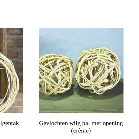
Dit
product
heeft
meerdere
variaties.
Deze
optie
kan
gekozen
worden
lgentak
Gevlochten wilg bal met opening
op
(crème)
de