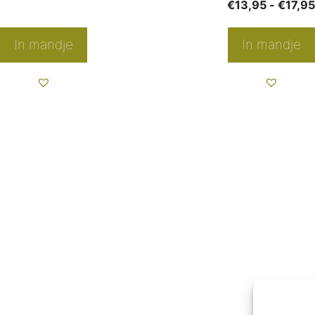
€
13,95
-
€
17,9
productpagina
In mandje
In mandje