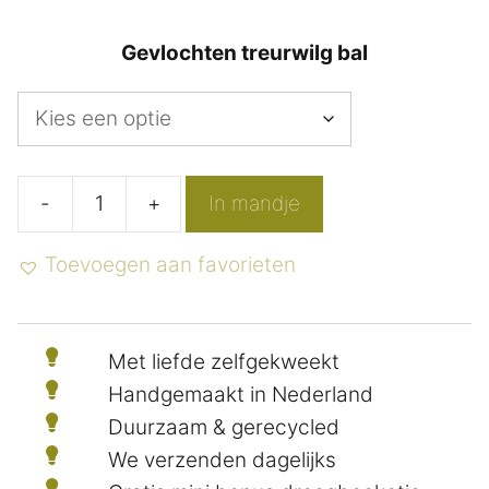
Gevlochten treurwilg bal
-
+
In mandje
Gevlochten
wilg
Toevoegen aan favorieten
bal
met
opening
Met liefde zelfgekweekt
aantal
Handgemaakt in Nederland
Duurzaam & gerecycled
We verzenden dagelijks