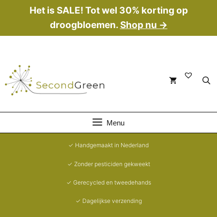
Ga
Het is SALE! Tot wel 30% korting op
naar
droogbloemen.
Shop nu →
de
inhoud
Menu
✓ Handgemaakt in Nederland
✓ Zonder pesticiden gekweekt
✓ Gerecycled en tweedehands
✓ Dagelijkse verzending