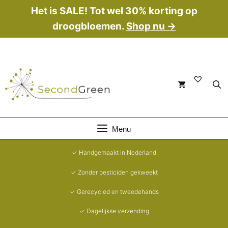
Ga
Het is SALE! Tot wel 30% korting op
naar
droogbloemen.
Shop nu →
de
inhoud
Menu
✓ Handgemaakt in Nederland
✓ Zonder pesticiden gekweekt
✓ Gerecycled en tweedehands
✓ Dagelijkse verzending