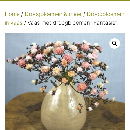
Home
/
Droogbloemen & meer
/
Droogbloemen
in vaas
/ Vaas met droogbloemen “Fantasie”