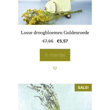
Losse droogbloemen Guldenroede
Oorspronkelijke
Huidige
€
7,95
€
5,57
prijs
prijs
was:
is:
In mandje
€7,95.
€5,57.
Dit
SALE!
product
heeft
meerdere