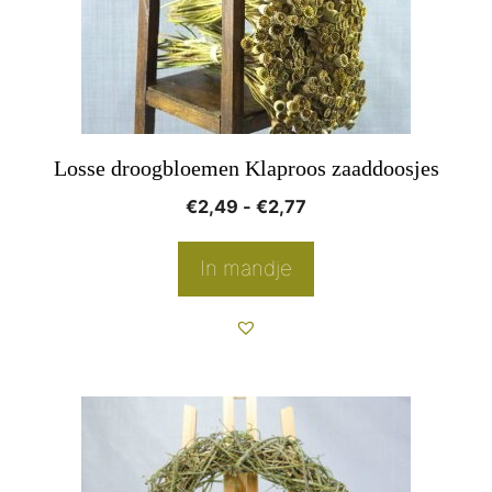
optie
kan
gekozen
worden
op
Losse droogbloemen Klaproos zaaddoosjes
de
Prijsklasse:
€
2,49
-
€
2,77
productpagina
€2,49
tot
In mandje
€2,77