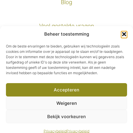
Blog
Veel gestelde vragen
Beheer toestemming
Verzendinformatie
Om de beste ervaringen te bieden, gebruiken wij technologieën zoals
cookies om informatie over je apparaat op te slaan en/of te raadplegen.
Door in te stemmen met deze technologieën kunnen wij gegevens zoals
Privacybeleid
surfgedrag of unieke ID's op deze site verwerken. Als je geen
toestemming geeft of uw toestemming intrekt, kan dit een nadelige
invloed hebben op bepaalde functies en mogelijkheden.
Algemene voorwaarden
Accepteren
Facebook
Instagram
Pinterest
E-mail
Weigeren
© 2026 Second Green.
Bekijk voorkeuren
€
6,95
Oorspronkelijke
Huidige
€
4,87
prijs
prijs
Privacybeleid
Privacybeleid