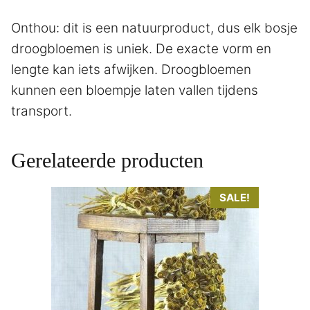
Onthou: dit is een natuurproduct, dus elk bosje
droogbloemen is uniek. De exacte vorm en
lengte kan iets afwijken. Droogbloemen
kunnen een bloempje laten vallen tijdens
transport.
Gerelateerde producten
Dit
SALE!
product
heeft
meerdere
variaties.
Deze