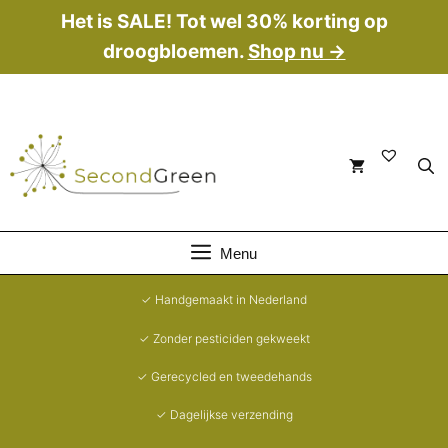
Ga
Het is SALE! Tot wel 30% korting op
naar
droogbloemen.
Shop nu →
de
inhoud
Menu
✓ Handgemaakt in Nederland
✓ Zonder pesticiden gekweekt
✓ Gerecycled en tweedehands
✓ Dagelijkse verzending