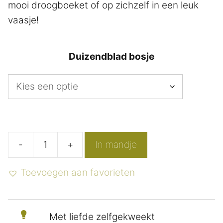
mooi droogboeket of op zichzelf in een leuk
vaasje!
Duizendblad bosje
-
+
In mandje
Losse
droogbloemen
Toevoegen aan favorieten
Duizendblad
aantal
Met liefde zelfgekweekt