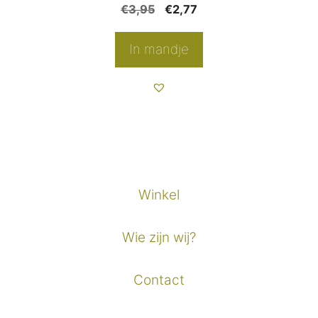
Oorspronkelijke
Huidige
€
3,95
€
2,77
productpagina
prijs
prijs
was:
is:
In mandje
€3,95.
€2,77.
Winkel
Wie zijn wij?
Contact