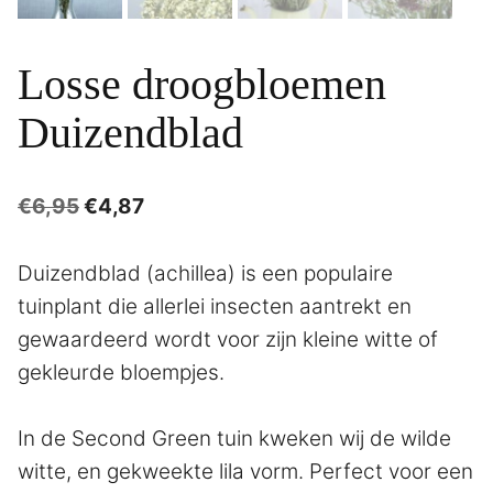
Losse droogbloemen
Duizendblad
Oorspronkelijke
Huidige
€
6,95
€
4,87
prijs
prijs
was:
is:
Duizendblad (achillea) is een populaire
€6,95.
€4,87.
tuinplant die allerlei insecten aantrekt en
gewaardeerd wordt voor zijn kleine witte of
gekleurde bloempjes.
In de Second Green tuin kweken wij de wilde
witte, en gekweekte lila vorm. Perfect voor een