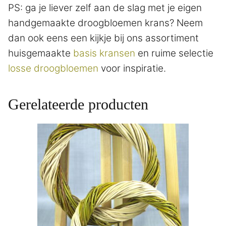
PS: ga je liever zelf aan de slag met je eigen
handgemaakte droogbloemen krans? Neem
dan ook eens een kijkje bij ons assortiment
huisgemaakte
basis kransen
en ruime selectie
losse droogbloemen
voor inspiratie.
Gerelateerde producten
Dit
product
heeft
meerdere
variaties.
Deze
optie