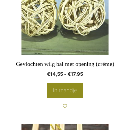
variaties.
Deze
optie
kan
gekozen
worden
op
Gevlochten wilg bal met opening (crème)
de
Prijsklasse:
€
14,55
-
€
17,95
productpagina
€14,55
tot
In mandje
€17,95