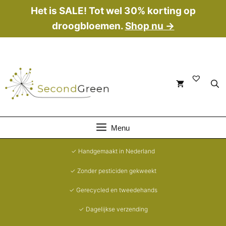
Ga
Het is SALE! Tot wel 30% korting op
naar
droogbloemen.
Shop nu →
de
inhoud
Menu
✓ Handgemaakt in Nederland
✓ Zonder pesticiden gekweekt
✓ Gerecycled en tweedehands
✓ Dagelijkse verzending