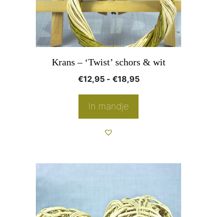
kan
gekozen
worden
op
Krans – ‘Twist’ schors & wit
de
Prijsklasse:
€
12,95
-
€
18,95
productpagina
€12,95
tot
In mandje
€18,95
Dit
product
heeft
meerdere