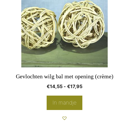
heeft
meerdere
variaties.
Deze
optie
kan
gekozen
worden
op
Gevlochten wilg bal met opening (crème)
de
Prijsklasse:
€
14,55
-
€
17,95
productpagina
€14,55
tot
In mandje
€17,95