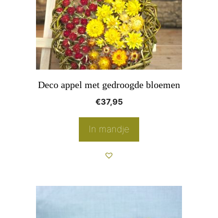
Deco appel met gedroogde bloemen
€
37,95
In mandje
Dit
product