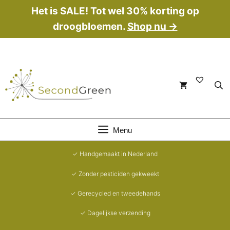
Ga
Het is SALE! Tot wel 30% korting op
naar
droogbloemen.
Shop nu →
de
inhoud
Menu
✓ Handgemaakt in Nederland
✓ Zonder pesticiden gekweekt
✓ Gerecycled en tweedehands
✓ Dagelijkse verzending