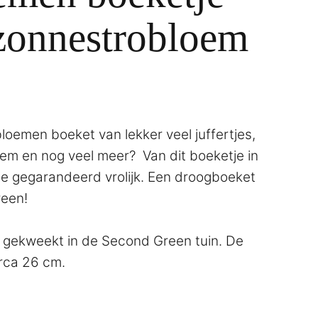
 zonnestrobloem
gbloemen boeket van lekker veel juffertjes,
em en nog veel meer? Van dit boeketje in
je gegarandeerd vrolijk. Een droogboeket
reen!
f gekweekt in de Second Green tuin. De
irca 26 cm.