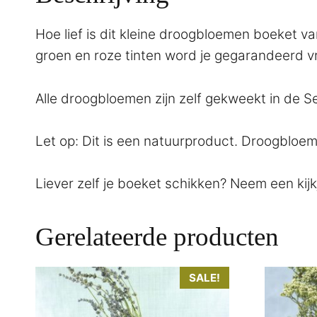
Hoe lief is dit kleine droogbloemen boeket va
groen en roze tinten word je gegarandeerd vr
Alle droogbloemen zijn zelf gekweekt in de S
Let op: Dit is een natuurproduct. Droogbloem
Liever zelf je boeket schikken? Neem een kij
Gerelateerde producten
Dit
Dit
SALE!
product
product