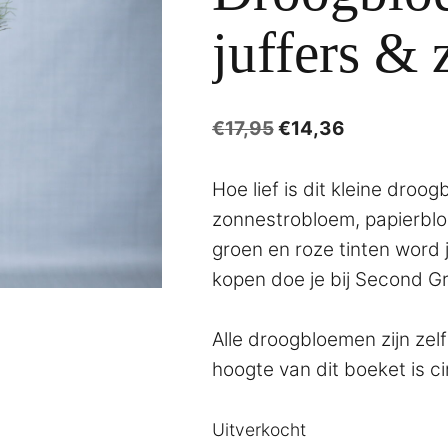
juffers &
Oorspronkelijke
Huidige
€
17,95
€
14,36
prijs
prijs
was:
is:
Hoe lief is dit kleine droo
€17,95.
€14,36.
zonnestrobloem, papierblo
groen en roze tinten word 
kopen doe je bij Second G
Alle droogbloemen zijn zel
hoogte van dit boeket is c
Uitverkocht