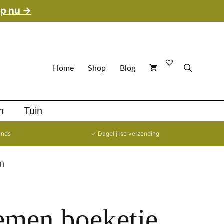
p nu →
Home
Shop
Blog
n
Tuin
ands
✓ Dagelijkse verzending
m
emen boeketje