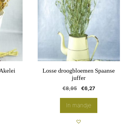
Akelei
Losse droogbloemen Spaanse
juffer
onkelijke
uidige
Oorspronkelijke
Huidige
€
8,95
€
6,27
rijs
prijs
prijs
s:
was:
is:
In mandje
4,17.
€8,95.
€6,27.