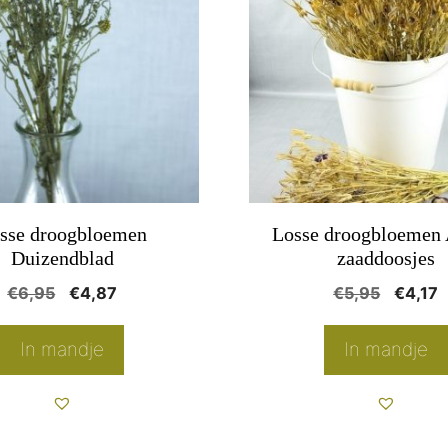
e
.
sse droogbloemen
Losse droogbloemen 
Duizendblad
zaaddoosjes
Oorspronkelijke
Huidige
Oorspr
H
€
6,95
€
4,87
€
5,95
€
4,17
pagina
prijs
prijs
prijs
p
was:
is:
was:
i
In mandje
In mandje
€6,95.
€4,87.
€5,95.
€