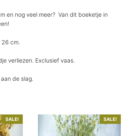
oem en nog veel meer? Van dit boeketje in
een!
a 26 cm.
e verliezen. Exclusief vaas.
aan de slag.
SALE!
SALE!