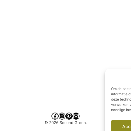
Om de beste
informatie o
deze techno
verwerken. A
nadelige in
Facebook
Instagram
Pinterest
E-mail
© 2026 Second Green.
Acc