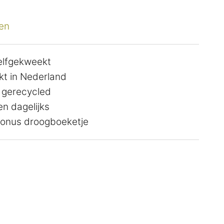
en
zelfgekweekt
t in Nederland
 gerecycled
n dagelijks
 bonus droogboeketje