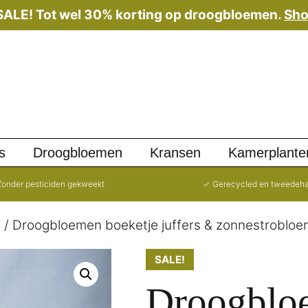
 SALE! Tot wel 30% korting op droogbloemen.
Sho
s
Droogbloemen
Kransen
Kamerplante
onder pesticiden gekweekt
✓ Gerecycled en tweedeh
t
/ Droogbloemen boeketje juffers & zonnestrobloe
SALE!
Droogblo