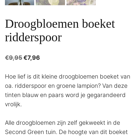
Droogbloemen boeket
ridderspoor
Oorspronkelijke
Huidige
€
9,95
€
7,96
prijs
prijs
was:
is:
Hoe lief is dit kleine droogbloemen boeket van
€9,95.
€7,96.
oa. ridderspoor en groene lampion? Van deze
tinten blauw en paars word je gegarandeerd
vrolijk.
Alle droogbloemen zijn zelf gekweekt in de
Second Green tuin. De hoogte van dit boeket