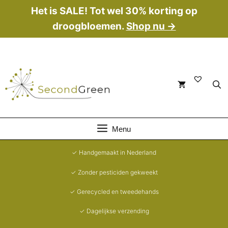
Ga
Het is SALE! Tot wel 30% korting op
naar
droogbloemen.
Shop nu →
de
inhoud
Menu
✓ Handgemaakt in Nederland
✓ Zonder pesticiden gekweekt
✓ Gerecycled en tweedehands
✓ Dagelijkse verzending