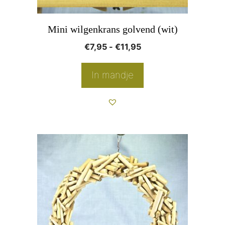
worden
op
Mini wilgenkrans golvend (wit)
de
Prijsklasse:
€
7,95
-
€
11,95
productpagina
€7,95
tot
In mandje
€11,95