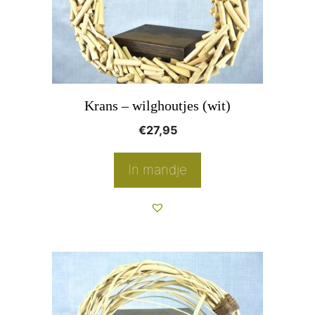
Krans – wilghoutjes (wit)
€
27,95
In mandje