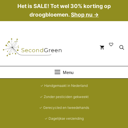
Ga
Het is SALE! Tot wel 30% korting op
naar
droogbloemen.
Shop nu →
de
inhoud
Menu
✓ Handgemaakt in Nederland
✓ Zonder pesticiden gekweekt
✓ Gerecycled en tweedehands
✓ Dagelijkse verzending