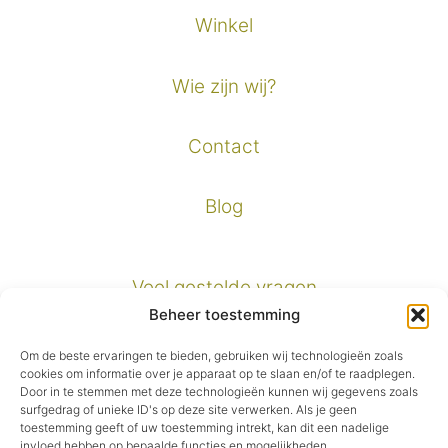
Winkel
Wie zijn wij?
Contact
Blog
Veel gestelde vragen
Beheer toestemming
Verzendinformatie
Om de beste ervaringen te bieden, gebruiken wij technologieën zoals
cookies om informatie over je apparaat op te slaan en/of te raadplegen.
Door in te stemmen met deze technologieën kunnen wij gegevens zoals
Privacybeleid
surfgedrag of unieke ID's op deze site verwerken. Als je geen
toestemming geeft of uw toestemming intrekt, kan dit een nadelige
invloed hebben op bepaalde functies en mogelijkheden.