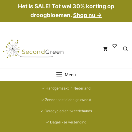
Ga
Het is SALE! Tot wel 30% korting op
naar
droogbloemen.
Shop nu →
de
inhoud
Menu
✓ Handgemaakt in Nederland
✓ Zonder pesticiden gekweekt
✓ Gerecycled en tweedehands
✓ Dagelijkse verzending