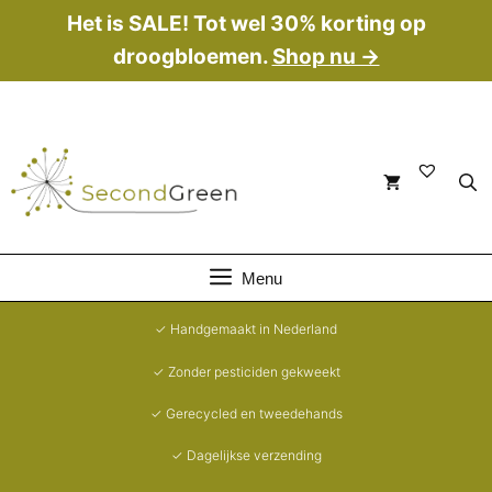
Ga
Het is SALE! Tot wel 30% korting op
naar
droogbloemen.
Shop nu →
de
inhoud
Menu
✓ Handgemaakt in Nederland
✓ Zonder pesticiden gekweekt
✓ Gerecycled en tweedehands
✓ Dagelijkse verzending