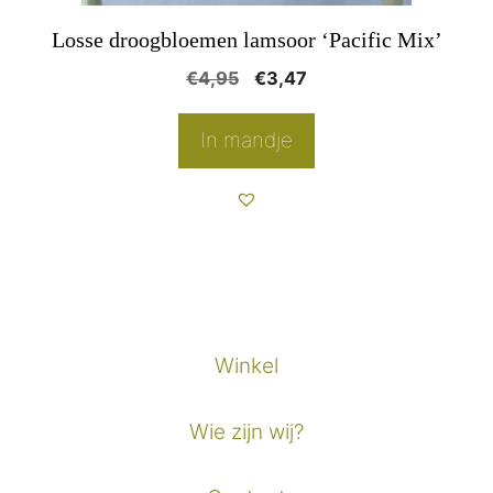
op
Losse droogbloemen lamsoor ‘Pacific Mix’
de
Oorspronkelijke
Huidige
€
4,95
€
3,47
productpagina
prijs
prijs
was:
is:
In mandje
€4,95.
€3,47.
Winkel
Wie zijn wij?