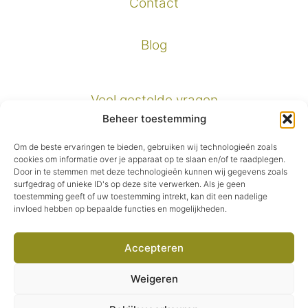
Contact
Blog
Veel gestelde vragen
Beheer toestemming
Verzendinformatie
Om de beste ervaringen te bieden, gebruiken wij technologieën zoals
cookies om informatie over je apparaat op te slaan en/of te raadplegen.
Door in te stemmen met deze technologieën kunnen wij gegevens zoals
Privacybeleid
surfgedrag of unieke ID's op deze site verwerken. Als je geen
toestemming geeft of uw toestemming intrekt, kan dit een nadelige
invloed hebben op bepaalde functies en mogelijkheden.
Algemene voorwaarden
Accepteren
Facebook
Instagram
Pinterest
E-mail
Weigeren
© 2026 Second Green.