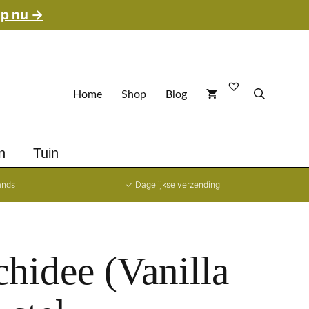
p nu →
Home
Shop
Blog
n
Tuin
ands
✓ Dagelijkse verzending
chidee (Vanilla