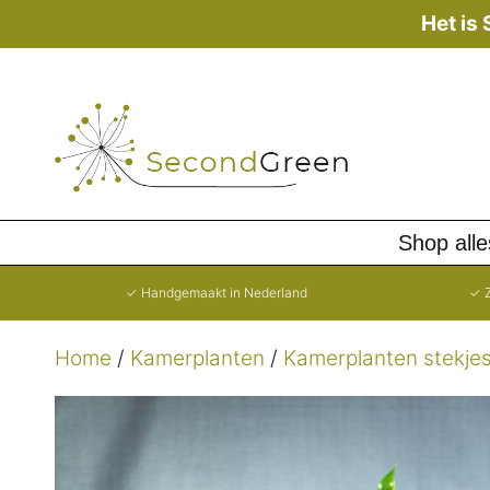
Ga
Het is
naar
de
inhoud
Shop alle
✓ Handgemaakt in Nederland
✓ Z
Home
/
Kamerplanten
/
Kamerplanten stekje