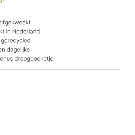
en
zelfgekweekt
t in Nederland
 gerecycled
n dagelijks
 bonus droogboeketje