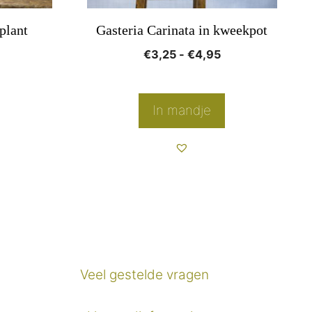
worden
plant
Gasteria Carinata in kweekpot
op
Prijsklasse:
€
3,25
-
€
4,95
de
€3,25
productpagina
tot
€4,95
In mandje
Veel gestelde vragen