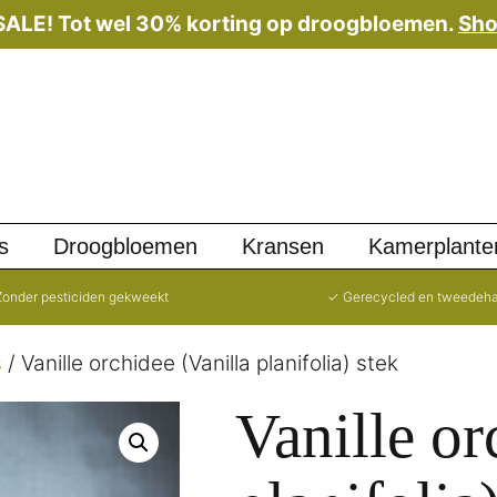
 SALE! Tot wel 30% korting op droogbloemen.
Sho
s
Droogbloemen
Kransen
Kamerplante
onder pesticiden gekweekt
✓ Gerecycled en tweedeh
s
/ Vanille orchidee (Vanilla planifolia) stek
Vanille or