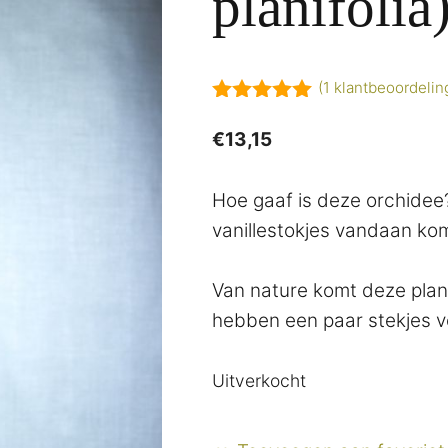
planifolia
(
1
klantbeoordelin
5.00
van 5
€
13,15
Hoe gaaf is deze orchidee?! 
vanillestokjes vandaan ko
Van nature komt deze plan
hebben een paar stekjes v
Uitverkocht