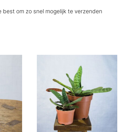
e best om zo snel mogelijk te verzenden
Dit
product
heeft
meerdere
variaties.
Deze
optie
kan
gekozen