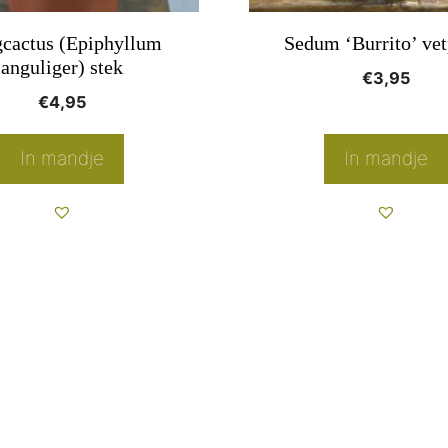
cactus (Epiphyllum
Sedum ‘Burrito’ vet
anguliger) stek
€
3,95
€
4,95
In mandje
In mandje