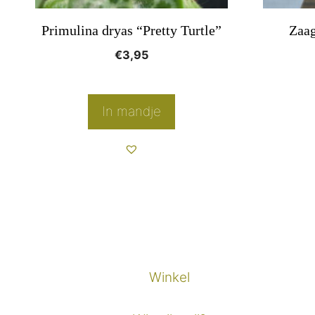
Primulina dryas “Pretty Turtle”
Zaag
€
3,95
In mandje
Winkel