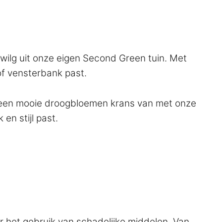
wilg uit onze eigen Second Green tuin. Met
 of vensterbank past.
er een mooie droogbloemen krans van met onze
en stijl past.
 het gebruik van schadelijke middelen. Van