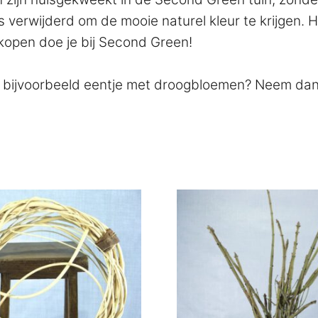
rwijderd om de mooie naturel kleur te krijgen. Haa
 kopen doe je bij Second Green!
f bijvoorbeeld eentje met droogbloemen? Neem dan 
Dit
product
heeft
meerdere
variaties.
Deze