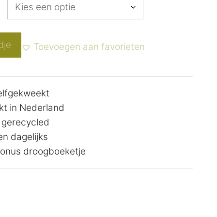
dje
Toevoegen aan favorieten
zelfgekweekt
t in Nederland
 gerecycled
n dagelijks
 bonus droogboeketje