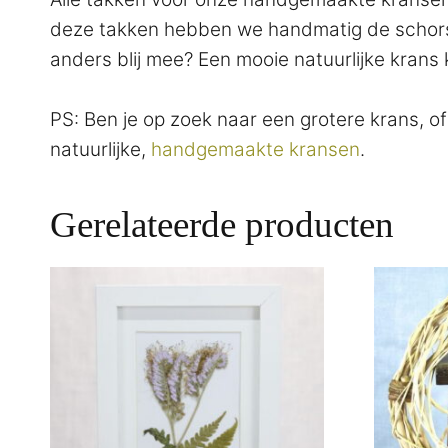
deze takken hebben we handmatig de schors ve
anders blij mee? Een mooie natuurlijke krans
PS: Ben je op zoek naar een grotere krans, o
natuurlijke,
handgemaakte kransen
.
Gerelateerde producten
Dit
product
heeft
meerdere
variaties.
Deze