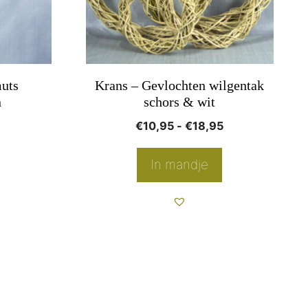
optie
kan
gekozen
worden
muts
Krans – Gevlochten wilgentak
op
n
schors & wit
de
Prijsklasse:
€
10,95
-
€
18,95
productpagina
€10,95
tot
In mandje
€18,95