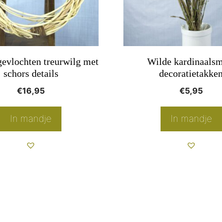
optie
kan
gekozen
worden
gevlochten treurwilg met
Wilde kardinaals
op
schors details
decoratietakke
de
€
16,95
€
5,95
productpagina
In mandje
In mandje