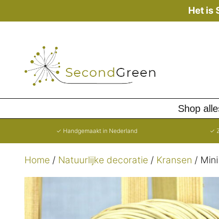
Ga
Het is
naar
de
inhoud
Shop alle
✓ Handgemaakt in Nederland
✓ Z
Home
/
Natuurlijke decoratie
/
Kransen
/ Mini