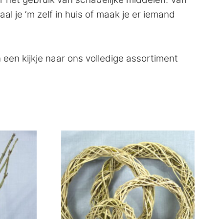
l je ‘m zelf in huis of maak je er iemand
een kijkje naar ons volledige assortiment
Dit
product
heeft
meerdere
variaties.
Deze