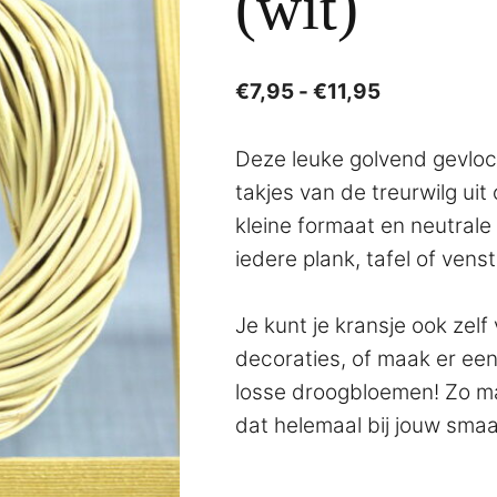
(wit)
Prijsklasse
€
7,95
-
€
11,95
€7,95
tot
Deze leuke golvend gevloc
€11,95
takjes van de treurwilg ui
kleine formaat en neutrale 
iedere plank, tafel of vens
Je kunt je kransje ook zel
decoraties, of maak er e
losse droogbloemen! Zo ma
dat helemaal bij jouw smaak