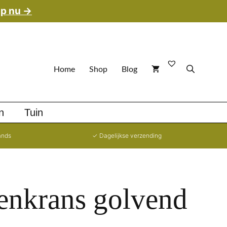
tot
p nu →
€11,95
Home
Shop
Blog
n
Tuin
ands
✓ Dagelijkse verzending
enkrans golvend