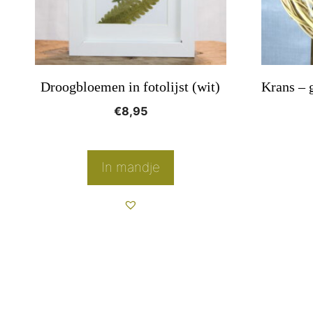
optie
kan
gekozen
worden
Droogbloemen in fotolijst (wit)
Krans – 
op
€
8,95
de
productpagina
In mandje