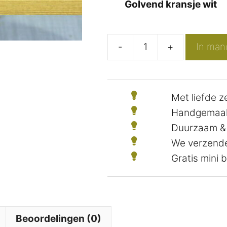
Golvend kransje wit
-
+
In man
Mini
wilgenkrans
golvend
Met liefde 
(wit)
Handgemaak
aantal
Duurzaam &
We verzende
Gratis mini
Beoordelingen (0)