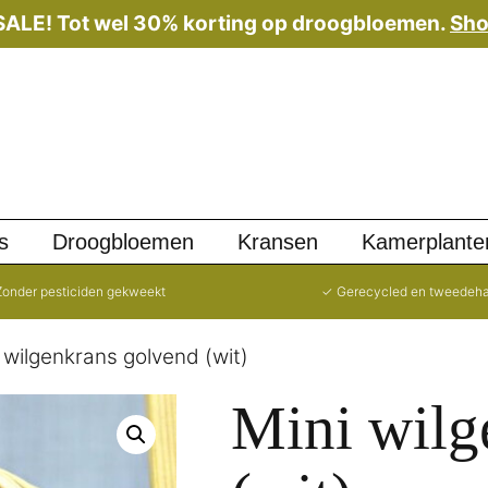
 SALE! Tot wel 30% korting op droogbloemen.
Sho
s
Droogbloemen
Kransen
Kamerplante
onder pesticiden gekweekt
✓ Gerecycled en tweedeh
 wilgenkrans golvend (wit)
Mini wilg