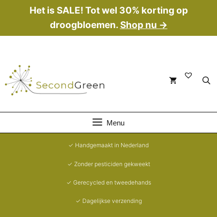
Ga
Het is SALE! Tot wel 30% korting op
naar
droogbloemen.
Shop nu →
de
inhoud
Menu
✓ Handgemaakt in Nederland
✓ Zonder pesticiden gekweekt
✓ Gerecycled en tweedehands
✓ Dagelijkse verzending