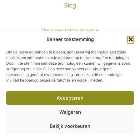
Blog
Veel gestelde vragen
Beheer toestemming
Verzendinformatie
Om de beste ervaringen te bieden, gebruiken wij technologieën zoals
cookies om informatie over je apparaat op te slaan en/of te raadplegen.
Door in te stemmen met deze technologieën kunnen wij gegevens zoals
Privacybeleid
surfgedrag of unieke ID's op deze site verwerken. Als je geen
toestemming geeft of uw toestemming intrekt, kan dit een nadelige
invloed hebben op bepaalde functies en mogelijkheden.
Algemene voorwaarden
Accepteren
Facebook
Instagram
Pinterest
E-mail
Weigeren
© 2026 Second Green.
Bekijk voorkeuren
€
4,95
Oorspronkelijke
Huidige
€
3,47