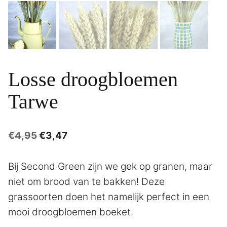
Losse droogbloemen
Tarwe
Oorspronkelijke
Huidige
€
4,95
€
3,47
prijs
prijs
was:
is:
Bij Second Green zijn we gek op granen, maar
€4,95.
€3,47.
niet om brood van te bakken! Deze
grassoorten doen het namelijk perfect in een
mooi droogbloemen boeket.