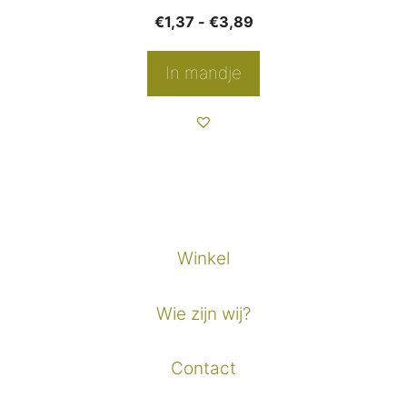
de
Prijsklasse:
€
1,37
-
€
3,89
productpagina
€1,37
tot
In mandje
€3,89
Winkel
Wie zijn wij?
Contact