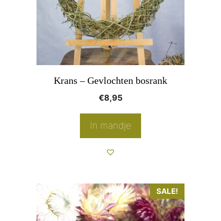
Krans – Gevlochten bosrank
€
8,95
In mandje
Dit
SALE!
product
heeft