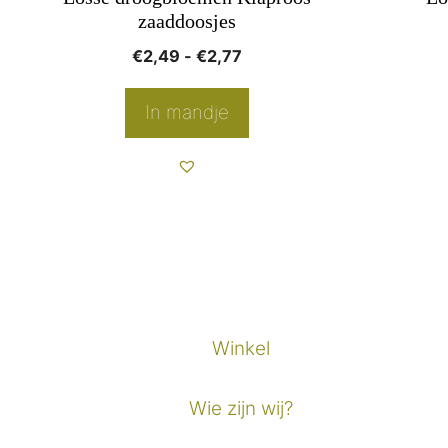
op
op
zaaddoosjes
de
de
Prijsklasse:
€
2,49
-
€
2,77
productpagina
product
€2,49
tot
In mandje
€2,77
Winkel
Wie zijn wij?