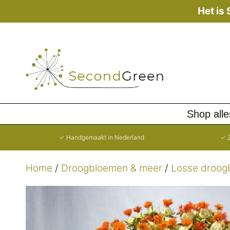
Ga
Het is
naar
de
inhoud
Shop alle
✓ Handgemaakt in Nederland
✓ Z
Home
/
Droogbloemen & meer
/
Losse droog