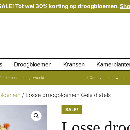
 SALE! Tot wel 30% korting op droogbloemen.
Sho
s
Droogbloemen
Kransen
Kamerplante
onder pesticiden gekweekt
✓ Gerecycled en tweedeh
bloemen
/ Losse droogbloemen Gele distels
SALE!
Losse dro