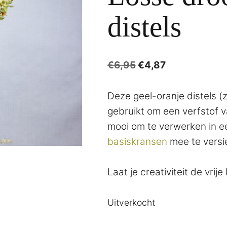
distels
Oorspronkelijke
Huidige
€
6,95
€
4,87
prijs
prijs
was:
is:
Deze geel-oranje distels (
€6,95.
€4,87.
gebruikt om een verfstof v
mooi om te verwerken in e
basiskransen
mee te versi
Laat je creativiteit de vrije 
Uitverkocht