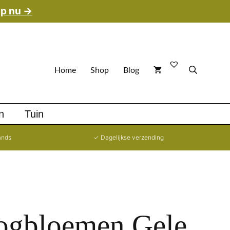
p nu →
Home
Shop
Blog
n
Tuin
ands
✓ Dagelijkse verzending
ogbloemen Gele