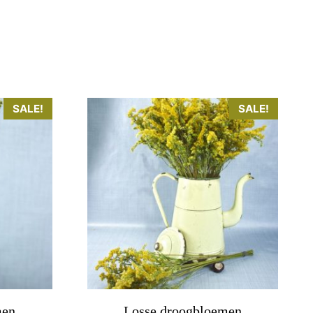
SALE!
SALE!
men
Losse droogbloemen