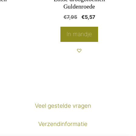
Guldenroede
onkelijke
Huidige
Oorspronkelijke
Huidige
€
7,95
€
5,57
rijs
prijs
prijs
s:
was:
is:
In mandje
€4,87.
€7,95.
€5,57.
Veel gestelde vragen
Verzendinformatie