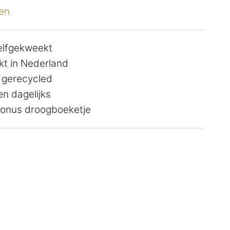
en
zelfgekweekt
t in Nederland
 gerecycled
n dagelijks
 bonus droogboeketje