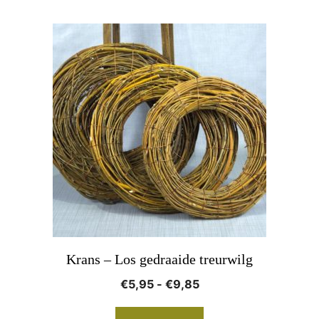
Dit
product
heeft
meerdere
variaties.
Deze
optie
kan
gekozen
worden
op
Krans – Los gedraaide treurwilg
de
Prijsklasse:
€
5,95
-
€
9,85
productpagina
€5,95