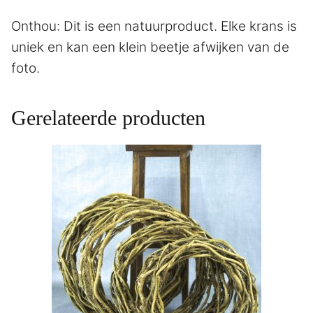
Onthou: Dit is een natuurproduct. Elke krans is
uniek en kan een klein beetje afwijken van de
foto.
Gerelateerde producten
Dit
product
heeft
meerdere
variaties.
Deze
optie
kan