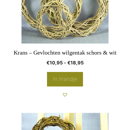
Deze
optie
kan
gekozen
worden
op
Krans – Gevlochten wilgentak schors & wit
de
Prijsklasse:
€
10,95
-
€
18,95
productpagina
€10,95
tot
In mandje
€18,95