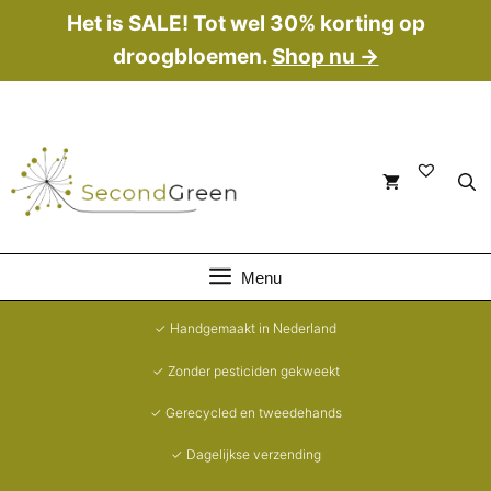
Ga
Het is SALE! Tot wel 30% korting op
naar
droogbloemen.
Shop nu →
de
inhoud
Menu
✓ Handgemaakt in Nederland
✓ Zonder pesticiden gekweekt
✓ Gerecycled en tweedehands
✓ Dagelijkse verzending