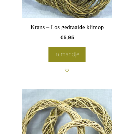
gekozen
worden
op
Krans – Los gedraaide klimop
de
€
5,95
productpagina
In mandje
Dit
product
heeft
meerdere
variaties.