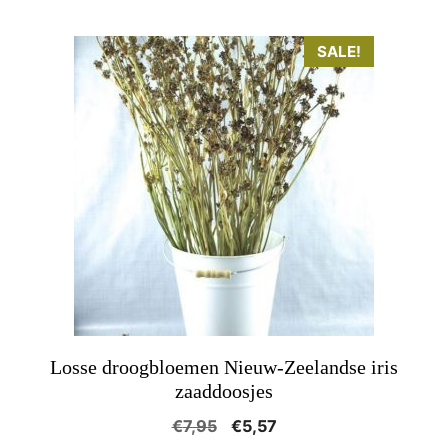
SALE!
Losse droogbloemen Nieuw-Zeelandse iris
zaaddoosjes
Oorspronkelijke
Huidige
€
7,95
€
5,57