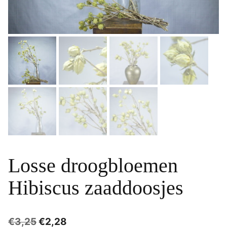
Losse droogbloemen
Hibiscus zaaddoosjes
Oorspronkelijke
Huidige
€
3,25
€
2,28