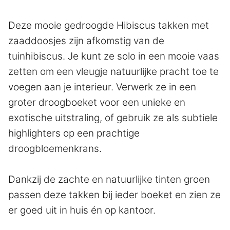
prijs
prijs
was:
is:
Deze mooie gedroogde Hibiscus takken met
€3,25.
€2,28.
zaaddoosjes zijn afkomstig van de
tuinhibiscus. Je kunt ze solo in een mooie vaas
zetten om een vleugje natuurlijke pracht toe te
voegen aan je interieur. Verwerk ze in een
groter droogboeket voor een unieke en
exotische uitstraling, of gebruik ze als subtiele
highlighters op een prachtige
droogbloemenkrans.
Dankzij de zachte en natuurlijke tinten groen
passen deze takken bij ieder boeket en zien ze
er goed uit in huis én op kantoor.