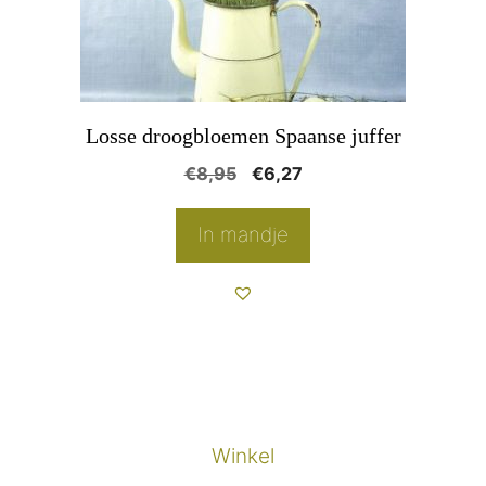
Losse droogbloemen Spaanse juffer
Oorspronkelijke
Huidige
€
8,95
€
6,27
prijs
prijs
was:
is:
In mandje
€8,95.
€6,27.
Winkel