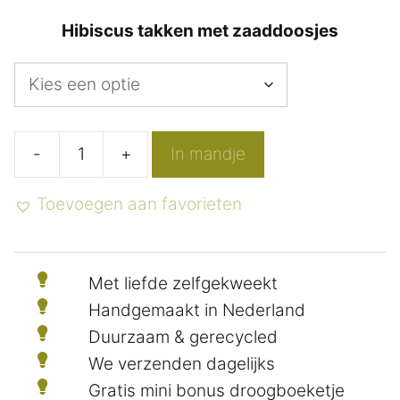
Hibiscus takken met zaaddoosjes
-
+
In mandje
Losse
droogbloemen
Toevoegen aan favorieten
Hibiscus
zaaddoosjes
aantal
Met liefde zelfgekweekt
Handgemaakt in Nederland
Duurzaam & gerecycled
We verzenden dagelijks
Gratis mini bonus droogboeketje