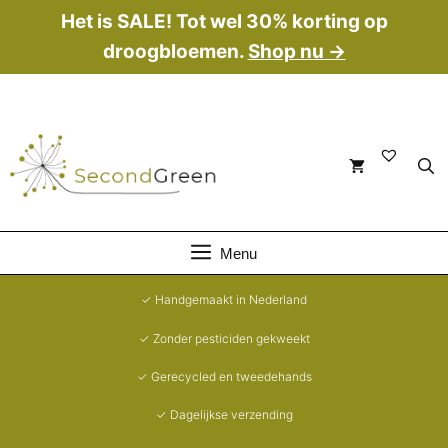
Ga
Het is SALE! Tot wel 30% korting op
naar
droogbloemen.
Shop nu →
de
inhoud
Menu
✓ Handgemaakt in Nederland
✓ Zonder pesticiden gekweekt
✓ Gerecycled en tweedehands
✓ Dagelijkse verzending