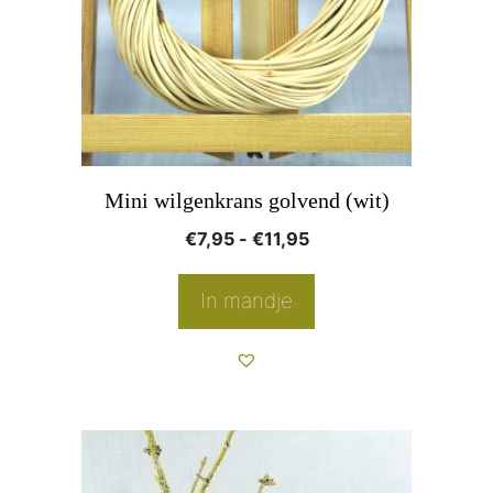
Deze
optie
kan
gekozen
worden
op
Mini wilgenkrans golvend (wit)
de
Prijsklasse:
€
7,95
-
€
11,95
productpagina
€7,95
tot
In mandje
€11,95