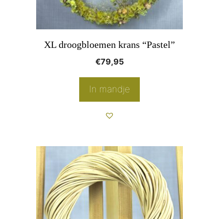
XL droogbloemen krans “Pastel”
€
79,95
In mandje
Dit
product
heeft
meerdere
variaties.