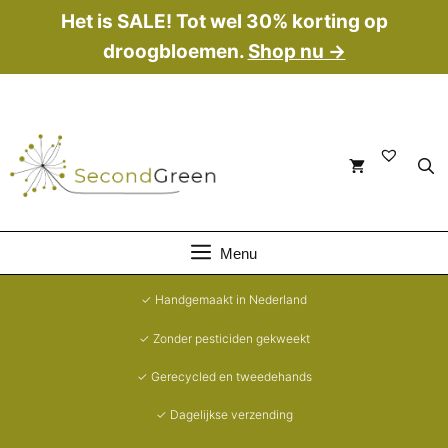
Ga
Het is SALE! Tot wel 30% korting op
naar
droogbloemen.
Shop nu →
de
inhoud
Menu
✓ Handgemaakt in Nederland
✓ Zonder pesticiden gekweekt
✓ Gerecycled en tweedehands
✓ Dagelijkse verzending