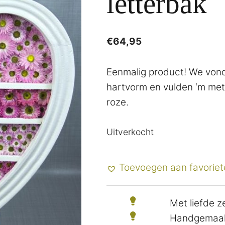
letterbak
€
64,95
Eenmalig product! We von
hartvorm en vulden ‘m met
roze.
Uitverkocht
Toevoegen aan favoriet
Met liefde 
Handgemaak