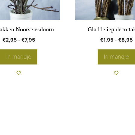
kan
gekozen
worden
akken Noorse esdoorn
Gladde iep deco ta
op
Prijsklasse:
P
€
2,95
-
€
7,95
€
1,95
-
€
8,95
de
€2,95
€
pagina
productpagina
tot
t
In mandje
In mandje
€7,95