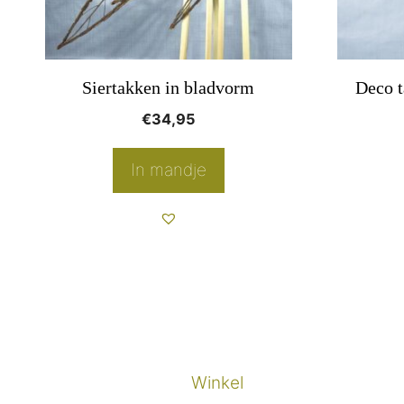
kan
gekozen
worden
Siertakken in bladvorm
Deco t
op
€
34,95
de
product
In mandje
Winkel