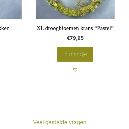
kken
XL droogbloemen krans “Pastel”
rijsklasse:
€
79,95
1,95
ot
In mandje
€8,95
Veel gestelde vragen