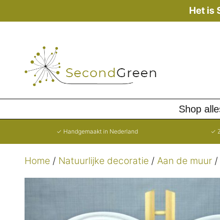
Ga
Het is
naar
de
inhoud
Shop alle
✓ Handgemaakt in Nederland
✓ Z
Home
/
Natuurlijke decoratie
/
Aan de muur
/