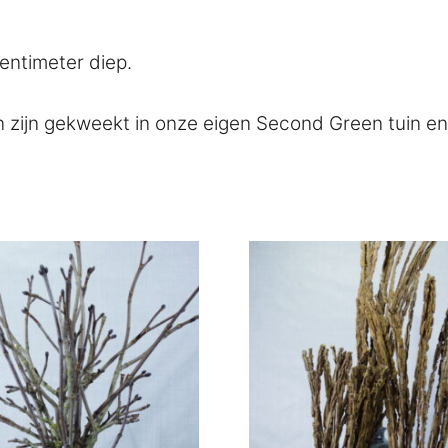
entimeter diep.
n zijn gekweekt in onze eigen Second Green tuin en 
Dit
product
heeft
e
meerdere
.
variaties.
Deze
optie