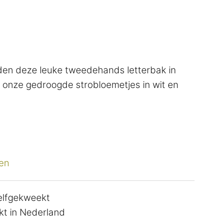
den deze leuke tweedehands letterbak in
 onze gedroogde strobloemetjes in wit en
en
zelfgekweekt
t in Nederland