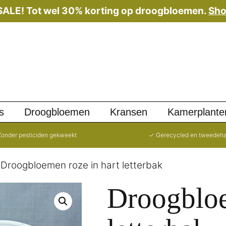
 SALE! Tot wel 30% korting op droogbloemen.
Sho
s
Droogbloemen
Kransen
Kamerplante
onder pesticiden gekweekt
✓ Gerecycled en tweedeh
 Droogbloemen roze in hart letterbak
Droogbloe