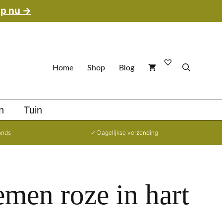
p nu →
Home
Shop
Blog
n
Tuin
ands
✓ Dagelijkse verzending
men roze in hart