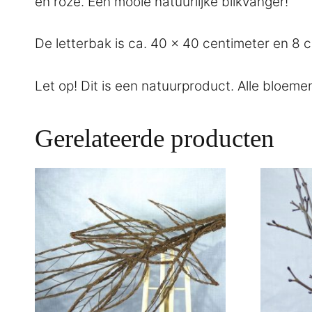
en roze. Een mooie natuurlijke blikvanger!
De letterbak is ca. 40 x 40 centimeter en 8 c
Let op! Dit is een natuurproduct. Alle bloeme
Gerelateerde producten
Dit
product
heeft
meerder
variaties
Deze
optie