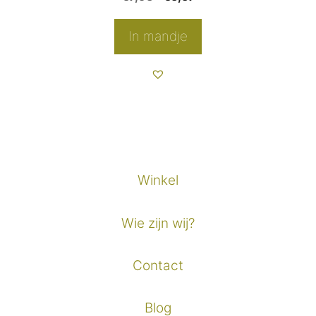
prijs
prijs
was:
is:
In mandje
€7,95.
€5,57.
Winkel
Wie zijn wij?
Contact
Blog