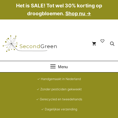
Ga
Het is SALE! Tot wel 30% korting op
naar
droogbloemen.
Shop nu →
de
inhoud
Menu
✓ Handgemaakt in Nederland
✓ Zonder pesticiden gekweekt
✓ Gerecycled en tweedehands
✓ Dagelijkse verzending