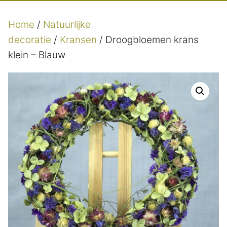
Home
/
Natuurlijke
decoratie
/
Kransen
/ Droogbloemen krans
klein – Blauw