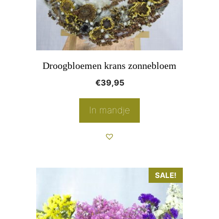
Droogbloemen krans zonnebloem
€
39,95
In mandje
Dit
SALE!
product
heeft
meerdere