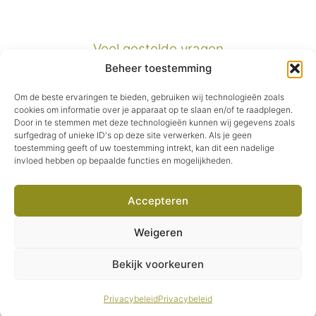
Veel gestelde vragen
Beheer toestemming
Verzendinformatie
Om de beste ervaringen te bieden, gebruiken wij technologieën zoals
cookies om informatie over je apparaat op te slaan en/of te raadplegen.
Door in te stemmen met deze technologieën kunnen wij gegevens zoals
Privacybeleid
surfgedrag of unieke ID's op deze site verwerken. Als je geen
toestemming geeft of uw toestemming intrekt, kan dit een nadelige
invloed hebben op bepaalde functies en mogelijkheden.
Algemene voorwaarden
Accepteren
Facebook
Instagram
Pinterest
E-mail
Weigeren
© 2026 Second Green.
Bekijk voorkeuren
Privacybeleid
Privacybeleid