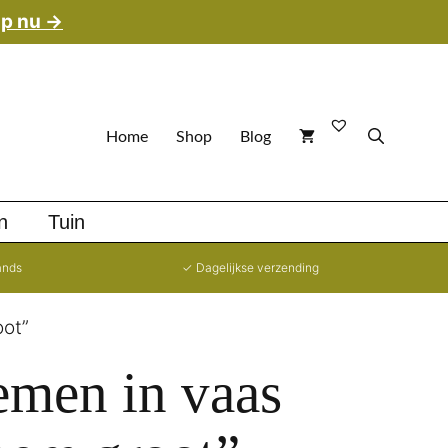
p nu →
Home
Shop
Blog
n
Tuin
ands
✓ Dagelijkse verzending
oot”
men in vaas