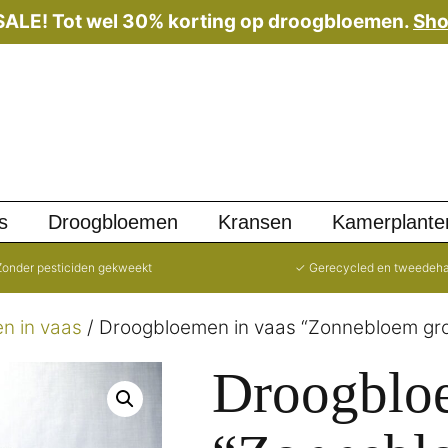
 SALE! Tot wel 30% korting op droogbloemen.
Sho
s
Droogbloemen
Kransen
Kamerplante
onder pesticiden gekweekt
✓ Gerecycled en tweedeh
n in vaas
/ Droogbloemen in vaas “Zonnebloem gr
Droogbloe