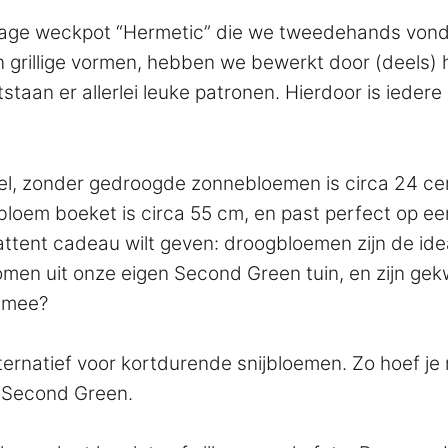
intage weckpot “Hermetic” die we tweedehands vo
rillige vormen, hebben we bewerkt door (deels) h
tstaan er allerlei leuke patronen. Hierdoor is ied
el, zonder gedroogde zonnebloemen is circa 24 ce
bloem boeket is circa 55 cm, en past perfect op ee
n attent cadeau wilt geven: droogbloemen zijn de id
komen uit onze eigen Second Green tuin, en zijn ge
j mee?
ernatief voor kortdurende snijbloemen. Zo hoef je 
j Second Green.