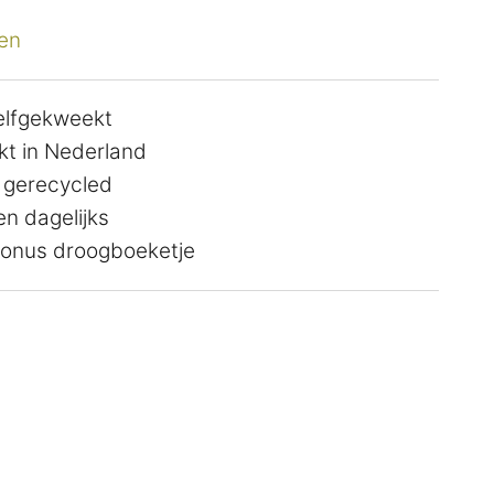
en
zelfgekweekt
t in Nederland
 gerecycled
n dagelijks
 bonus droogboeketje