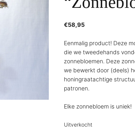
“Zonnebl
€
58,95
Eenmalig product! Deze mo
die we tweedehands vond
zonnebloemen. Deze zonne
we bewerkt door (deels) h
honingraatachtige structuur
patronen.
Elke zonnebloem is uniek!
Uitverkocht