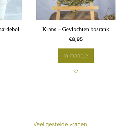
aardebol
Krans – Gevlochten bosrank
onkelijke
uidige
€
8,95
rijs
s:
In mandje
5,57.
Veel gestelde vragen