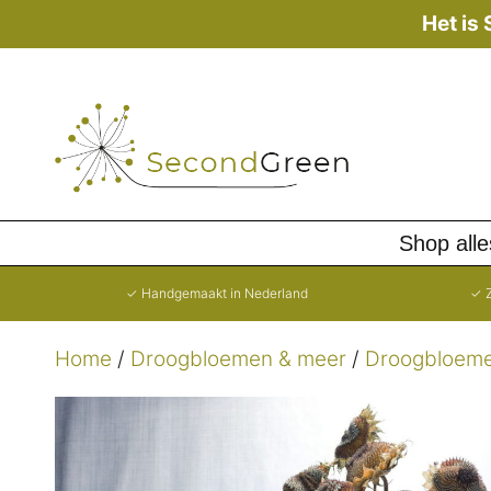
Ga
Het is
naar
de
inhoud
Shop alle
✓ Handgemaakt in Nederland
✓ Z
Home
/
Droogbloemen & meer
/
Droogbloeme