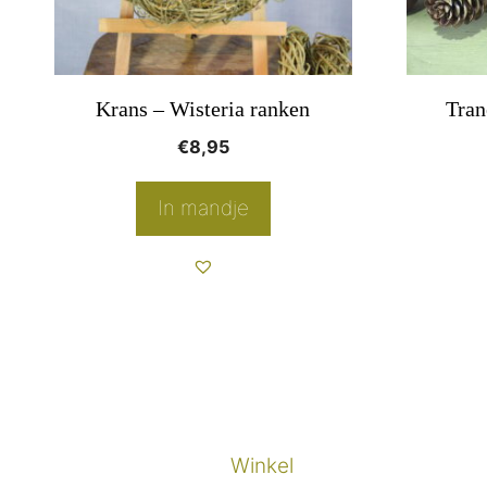
Krans – Wisteria ranken
Tran
€
8,95
In mandje
Winkel