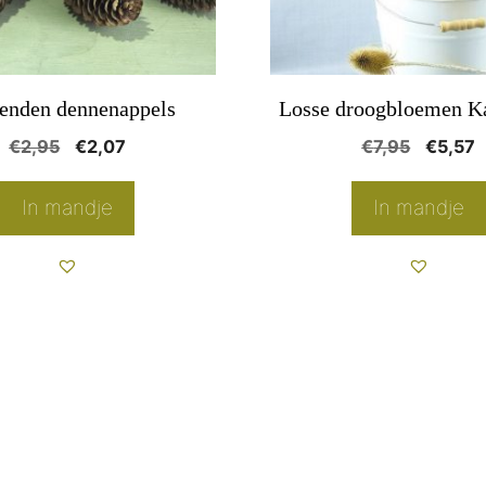
enden dennenappels
Losse droogbloemen K
Oorspronkelijke
Huidige
Oorspr
H
€
2,95
€
2,07
€
7,95
€
5,57
prijs
prijs
prijs
p
was:
is:
was:
i
In mandje
In mandje
€2,95.
€2,07.
€7,95.
€