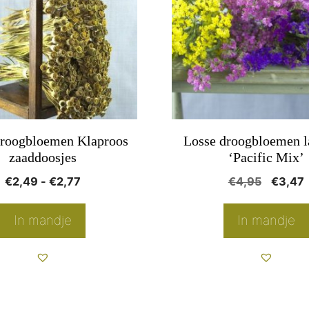
e
meerdere
.
variaties.
Deze
optie
kan
gekozen
worden
droogbloemen Klaproos
Losse droogbloemen 
op
zaaddoosjes
‘Pacific Mix’
de
Prijsklasse:
Oorspr
€
2,49
-
€
2,77
€
4,95
€
3,47
pagina
productpagina
€2,49
prijs
p
tot
was:
i
In mandje
In mandje
€2,77
€4,95.