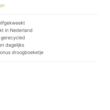
en
zelfgekweekt
t in Nederland
 gerecycled
n dagelijks
 bonus droogboeketje