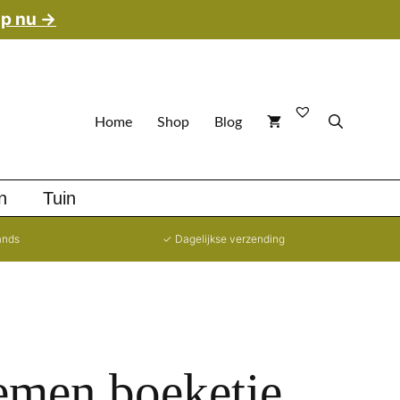
p nu →
Home
Shop
Blog
n
Tuin
ands
✓ Dagelijkse verzending
emen boeketje