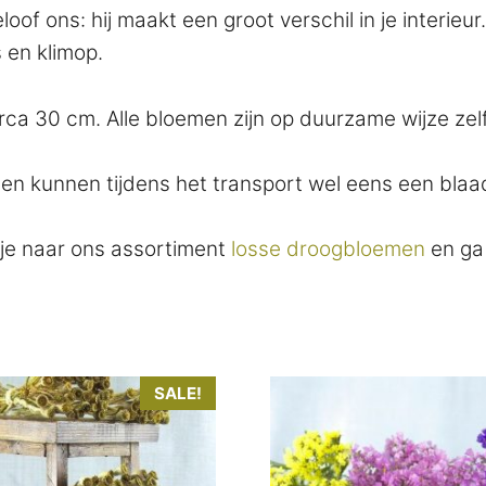
oof ons: hij maakt een groot verschil in je interieur
 en klimop.
rca 30 cm. Alle bloemen zijn op duurzame wijze zel
en kunnen tijdens het transport wel eens een blaadj
kje naar ons assortiment
losse droogbloemen
en ga 
Dit
SALE!
product
heeft