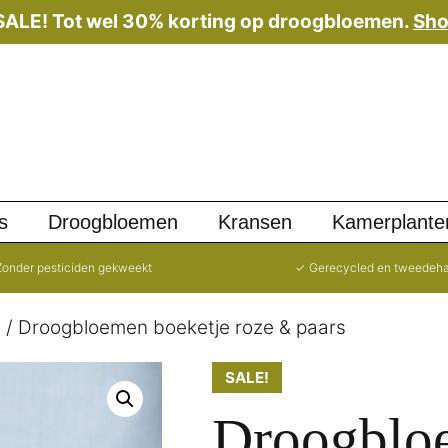
 SALE! Tot wel 30% korting op droogbloemen.
Sho
s
Droogbloemen
Kransen
Kamerplante
onder pesticiden gekweekt
✓ Gerecycled en tweedeh
t
/ Droogbloemen boeketje roze & paars
SALE!
Droogblo