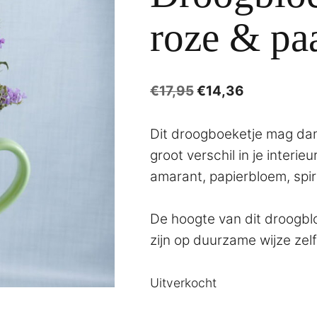
roze & pa
Oorspronkelijke
Huidige
€
17,95
€
14,36
prijs
prijs
was:
is:
Dit droogboeketje mag dan 
€17,95.
€14,36.
groot verschil in je interie
amarant, papierbloem, spir
De hoogte van dit droogbl
zijn op duurzame wijze zel
Uitverkocht