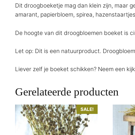
Dit droogboeketje mag dan klein zijn, maar gel
amarant, papierbloem, spirea, hazenstaartjes
De hoogte van dit droogbloemen boeket is ci
Let op: Dit is een natuurproduct. Droogbloem
Liever zelf je boeket schikken? Neem een kij
Gerelateerde producten
Dit
SALE!
product
heeft