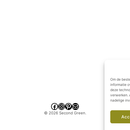
Om de beste
informatie o
deze techno
verwerken. A
nadelige in
Facebook
Instagram
Pinterest
E-mail
© 2026 Second Green.
Acc