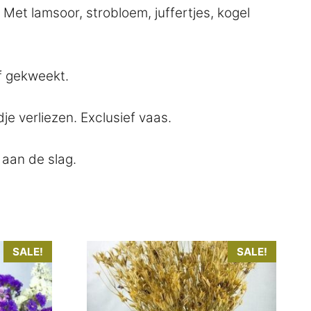
. Met lamsoor, strobloem, juffertjes, kogel
f gekweekt.
e verliezen. Exclusief vaas.
aan de slag.
SALE!
SALE!