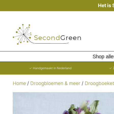
Ga
Het is
naar
de
inhoud
Shop alle
✓ Handgemaakt in Nederland
✓ Z
Home
/
Droogbloemen & meer
/
Droogboeke