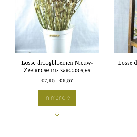
meerder
variaties
Deze
optie
kan
gekozen
worden
Losse droogbloemen Nieuw-
Losse 
op
Zeelandse iris zaaddoosjes
de
Oorspronkelijke
Huidige
€
7,95
€
5,57
product
prijs
prijs
was:
is:
In mandje
€7,95.
€5,57.