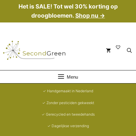
Ga
Het is SALE! Tot wel 30% korting op
naar
droogbloemen.
Shop nu →
de
inhoud
Menu
✓ Handgemaakt in Nederland
✓ Zonder pesticiden gekweekt
✓ Gerecycled en tweedehands
✓ Dagelijkse verzending