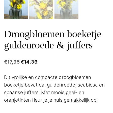
Droogbloemen boeketje
guldenroede & juffers
Oorspronkelijke
Huidige
€
17,95
€
14,36
prijs
prijs
was:
is:
Dit vrolijke en compacte droogbloemen
€17,95.
€14,36.
boeketje bevat oa. guldenroede, scabiosa en
spaanse juffers. Met mooie geel- en
oranjetinten fleur je je huis gemakkelijk op!