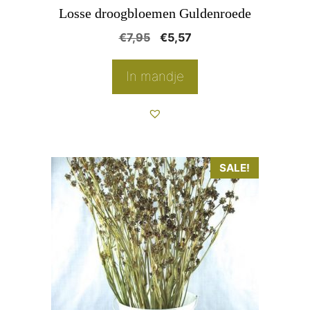
Losse droogbloemen Guldenroede
Oorspronkelijke
Huidige
€
7,95
€
5,57
prijs
prijs
was:
is:
In mandje
€7,95.
€5,57.
SALE!