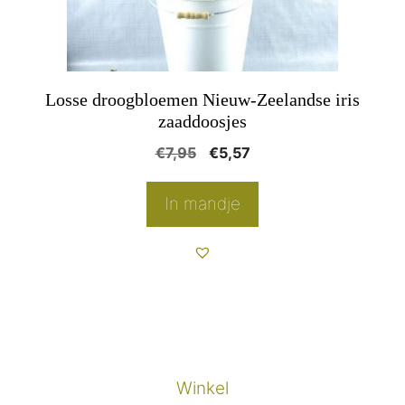
Losse droogbloemen Nieuw-Zeelandse iris
zaaddoosjes
Oorspronkelijke
Huidige
€
7,95
€
5,57
prijs
prijs
was:
is:
In mandje
€7,95.
€5,57.
Winkel