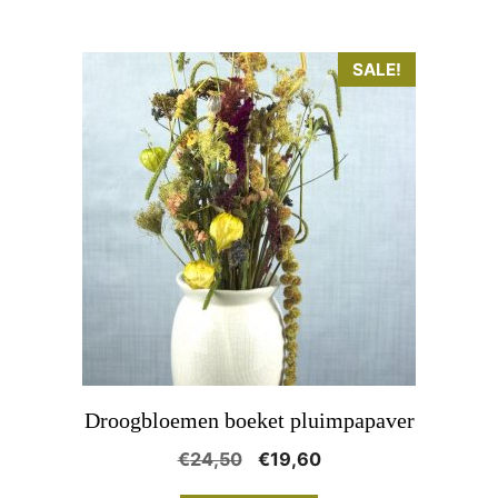
SALE!
Droogbloemen boeket pluimpapaver
Oorspronkelijke
Huidige
€
24,50
€
19,60
prijs
prijs