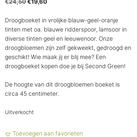
Oorspronkelijke
Huidige
€
24,50
€
19,60
prijs
prijs
was:
is:
Droogboeket in vrolijke blauw-geel-oranje
€24,50.
€19,60.
tinten met oa. blauwe ridderspoor, lamsoor in
diverse tinten geel en leeuwenoor. Onze
droogbloemen zijn zelf gekweekt, gedroogd en
geschikt! Wie maak jij er blij mee? Een
droogboeket kopen doe je bij Second Green!
De hoogte van dit droogbloemen boeket is
circa 45 centimeter.
Uitverkocht
Toevoegen aan favorieten