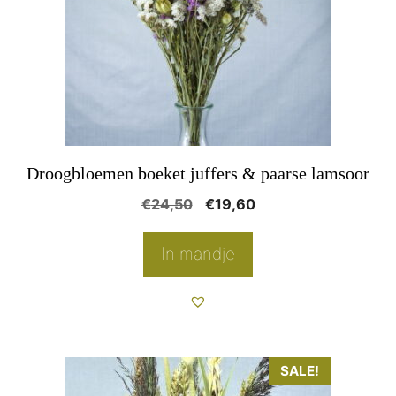
Droogbloemen boeket juffers & paarse lamsoor
Oorspronkelijke
Huidige
€
24,50
€
19,60
prijs
prijs
was:
is:
In mandje
€24,50.
€19,60.
SALE!