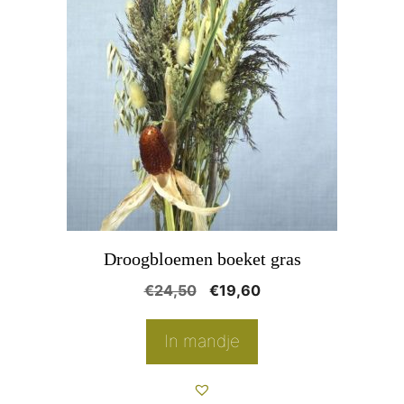
Droogbloemen boeket gras
Oorspronkelijke
Huidige
€
24,50
€
19,60
prijs
prijs
was:
is:
In mandje
€24,50.
€19,60.