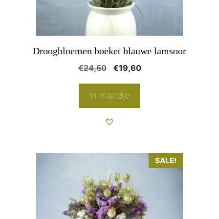
Droogbloemen boeket blauwe lamsoor
Oorspronkelijke
Huidige
€
24,50
€
19,60
prijs
prijs
was:
is:
In mandje
€24,50.
€19,60.
SALE!