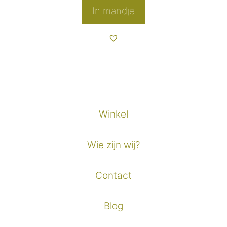
was:
is:
In mandje
€24,50.
€19,60.
Winkel
Wie zijn wij?
Contact
Blog