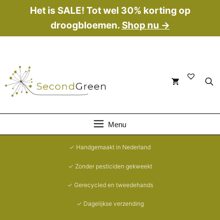
Ga
Het is SALE! Tot wel 30% korting op
naar
droogbloemen.
Shop nu →
de
inhoud
Menu
✓ Handgemaakt in Nederland
✓ Zonder pesticiden gekweekt
✓ Gerecycled en tweedehands
✓ Dagelijkse verzending