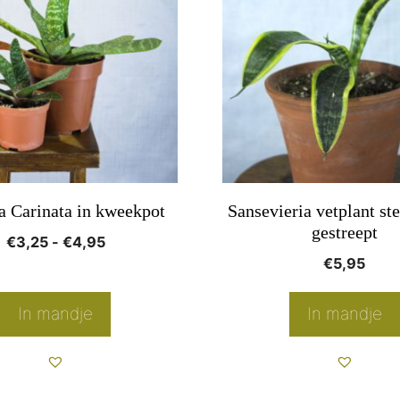
e
.
a Carinata in kweekpot
Sansevieria vetplant st
gestreept
Prijsklasse:
€
3,25
-
€
4,95
€
5,95
€3,25
pagina
tot
€4,95
In mandje
In mandje