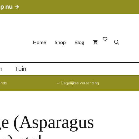
p nu →
Home
Shop
Blog
n
Tuin
ands
✓ Dagelijkse verzending
ge (Asparagus