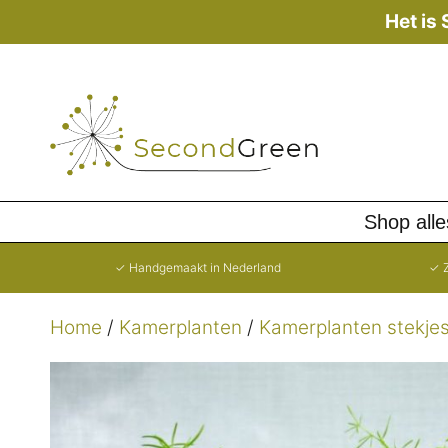
Ga
Het is
naar
de
inhoud
Shop alle
✓ Handgemaakt in Nederland
✓ Z
Home
/
Kamerplanten
/
Kamerplanten stekje