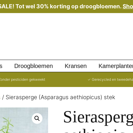
 SALE! Tot wel 30% korting op droogbloemen.
Sho
s
Droogbloemen
Kransen
Kamerplante
onder pesticiden gekweekt
✓ Gerecycled en tweedeh
s
/ Sierasperge (Asparagus aethiopicus) stek
Sierasper