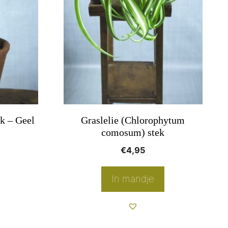
ek – Geel
Graslelie (Chlorophytum
comosum) stek
€
4,95
In mandje