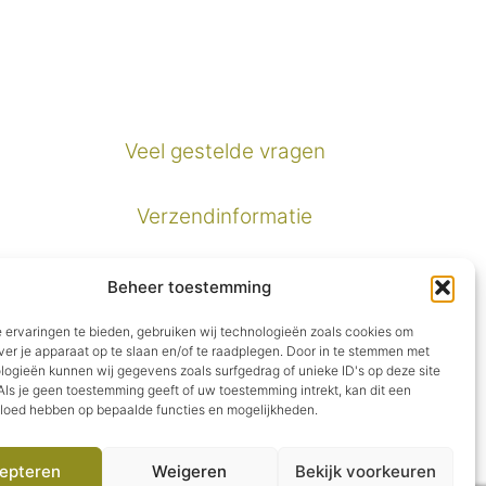
Veel gestelde vragen
Verzendinformatie
Privacybeleid
Beheer toestemming
 ervaringen te bieden, gebruiken wij technologieën zoals cookies om
Algemene voorwaarden
ver je apparaat op te slaan en/of te raadplegen. Door in te stemmen met
logieën kunnen wij gegevens zoals surfgedrag of unieke ID's op deze site
ls je geen toestemming geeft of uw toestemming intrekt, kan dit een
vloed hebben op bepaalde functies en mogelijkheden.
epteren
Weigeren
Bekijk voorkeuren