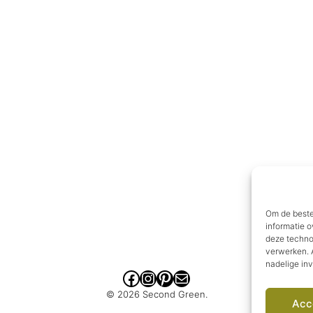
Om de beste
informatie o
deze techno
verwerken. A
nadelige in
Facebook
Instagram
Pinterest
E-mail
© 2026 Second Green.
Acc