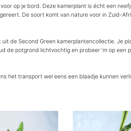
n voor op je bord. Deze kamerplant is écht een nee
gereert. De soort komt van nature voor in Zuid-Af
uit de Second Green kamerplantencollectie. Je plan
d de potgrond lichtvochtig en probeer ‘m op een pl
jdens het transport wel eens een blaadje kunnen verl