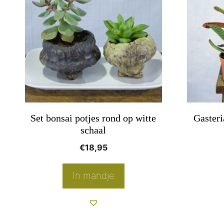
heeft
meerder
variaties
Deze
optie
kan
gekozen
worden
Set bonsai potjes rond op witte
Gasteri
op
schaal
de
€
18,95
product
In mandje