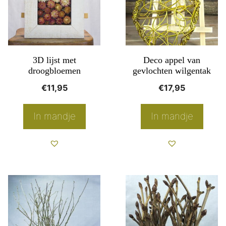
3D lijst met
Deco appel van
droogbloemen
gevlochten wilgentak
€
11,95
€
17,95
In mandje
In mandje
Dit
product
heeft