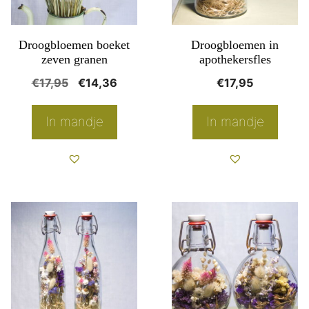
Droogbloemen boeket
Droogbloemen in
zeven granen
apothekersfles
Oorspronkelijke
Huidige
€
17,95
€
14,36
€
17,95
prijs
prijs
was:
is:
In mandje
In mandje
€17,95.
€14,36.
Dit
product
heeft
meerdere
variaties.