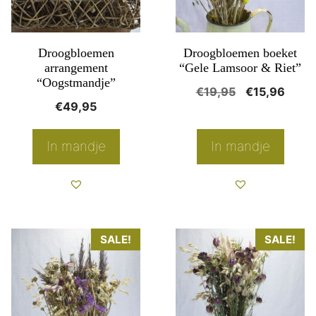
Droogbloemen
Droogbloemen boeket
arrangement
“Gele Lamsoor & Riet”
“Oogstmandje”
Oorspronkeli
Huidi
€
19,95
€
15,96
€
49,95
prijs
prijs
was:
is:
In mandje
In mandje
€19,95.
€15,9
SALE!
SALE!