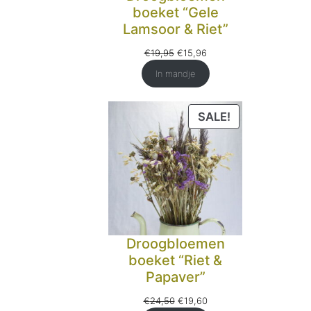
boeket “Gele
Lamsoor & Riet”
Oorspronkelijke
Huidige
€
19,95
€
15,96
prijs
prijs
In mandje
was:
is:
€19,95.
€15,96.
PRODUCT
SALE!
IN
DE
UITVERKOOP
Droogbloemen
boeket “Riet &
Papaver”
Oorspronkelijke
Huidige
€
24,50
€
19,60