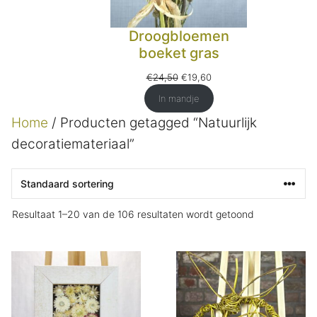
Droogbloemen
boeket gras
Oorspronkelijke
Huidige
€
24,50
€
19,60
prijs
prijs
In mandje
was:
is:
€24,50.
€19,60.
Home
/ Producten getagged “Natuurlijk
decoratiemateriaal”
Resultaat 1–20 van de 106 resultaten wordt getoond