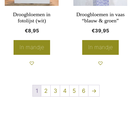
Deze
optie
Droogbloemen in
Droogbloemen in vaas
kan
fotolijst (wit)
“blauw & groen”
gekozen
€
8,95
€
39,95
worden
op
In mandje
In mandje
de
productpagina
1
2
3
4
5
6
→