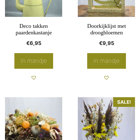
variaties.
variaties.
Deze
Deze
optie
optie
Deco takken
Doorkijklijst met
kan
kan
paardenkastanje
droogbloemen
gekozen
gekozen
€
6,95
€
9,95
worden
worden
op
op
In mandje
In mandje
de
de
productpagina
productpagina
SALE!