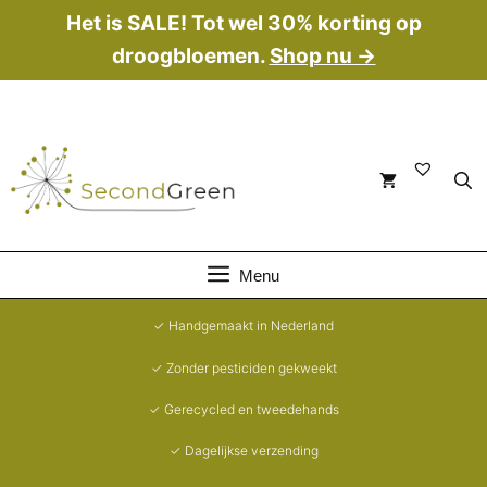
Ga
Het is SALE! Tot wel 30% korting op
naar
droogbloemen.
Shop nu →
de
inhoud
Menu
✓ Handgemaakt in Nederland
✓ Zonder pesticiden gekweekt
✓ Gerecycled en tweedehands
✓ Dagelijkse verzending