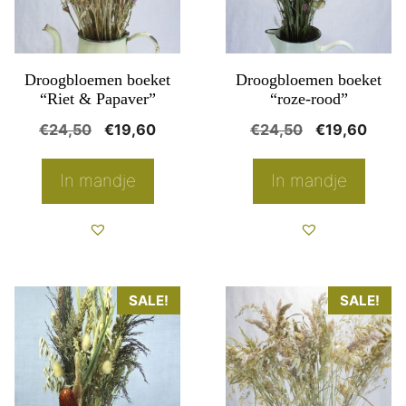
Droogbloemen boeket
Droogbloemen boeket
“Riet & Papaver”
“roze-rood”
Oorspronkelijke
Huidige
Oorspronkeli
Huidi
€
24,50
€
19,60
€
24,50
€
19,60
prijs
prijs
prijs
prijs
was:
is:
was:
is:
In mandje
In mandje
€24,50.
€19,60.
€24,50.
€19,
Dit
SALE!
SALE!
product
heeft
meerdere