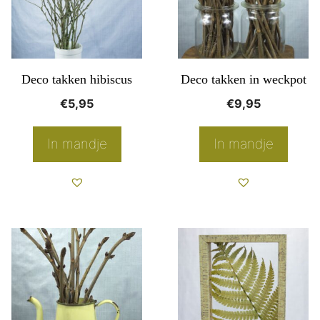
meerdere
variaties.
Deze
optie
Deco takken hibiscus
Deco takken in weckpot
kan
€
5,95
€
9,95
gekozen
worden
In mandje
In mandje
op
de
productpagina
Dit
Dit
product
product
heeft
heeft
meerdere
meerdere