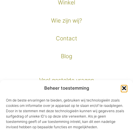
Winkel
Wie zijn wij?
Contact
Blog
Veel gestelde vragen
Beheer toestemming
Verzendinformatie
Om de beste ervaringen te bieden, gebruiken wij technologieën zoals
cookies om informatie over je apparaat op te slaan en/of te raadplegen.
Door in te stemmen met deze technologieën kunnen wij gegevens zoals
Privacybeleid
surfgedrag of unieke ID's op deze site verwerken. Als je geen
toestemming geeft of uw toestemming intrekt, kan dit een nadelige
invloed hebben op bepaalde functies en mogelijkheden.