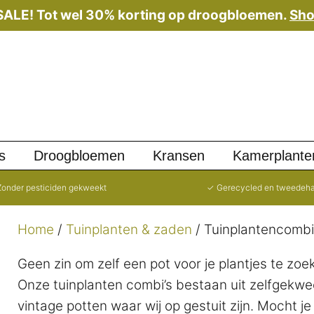
 SALE! Tot wel 30% korting op droogbloemen.
Sho
s
Droogbloemen
Kransen
Kamerplante
onder pesticiden gekweekt
✓ Gerecycled en tweedeh
Home
/
Tuinplanten & zaden
/ Tuinplantencombi
Geen zin om zelf een pot voor je plantjes te zo
Onze tuinplanten combi’s bestaan uit zelfgekw
vintage potten waar wij op gestuit zijn. Mocht j