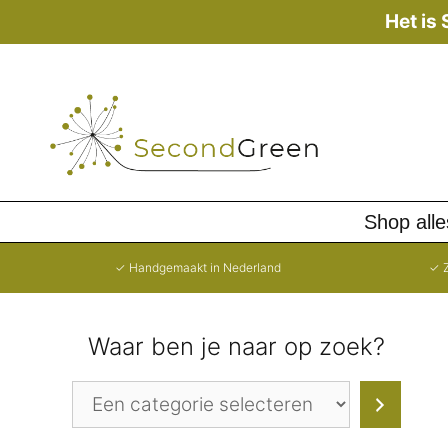
Ga
Het is
naar
de
inhoud
Shop alle
✓ Handgemaakt in Nederland
✓ Z
Waar ben je naar op zoek?
Een
categorie