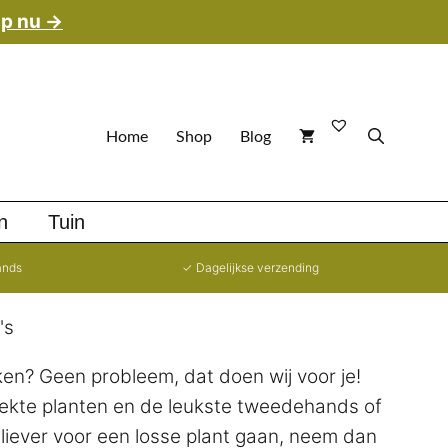
p nu →
Home
Shop
Blog
n
Tuin
ands
✓ Dagelijkse verzending
's
eken? Geen probleem, dat doen wij voor je!
eekte planten en de leukste tweedehands of
e liever voor een losse plant gaan, neem dan