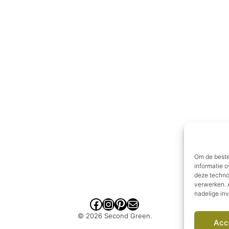
Om de beste
informatie o
deze techno
verwerken. A
nadelige in
Facebook
Instagram
Pinterest
E-mail
© 2026 Second Green.
Acc