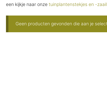
een kijkje naar onze
tuinplantenstekjes en -zaai
Geen producten gevonden die aan je select
P