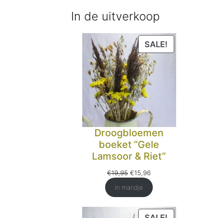
selecteren
In de uitverkoop
PRODUCT
SALE!
IN
DE
UITVERKOO
Droogbloemen
boeket “Gele
Lamsoor & Riet”
Oorspronkelijke
Huidige
€
19,95
€
15,96
prijs
prijs
In mandje
was:
is:
€19,95.
€15,96.
PRODUCT
SALE!